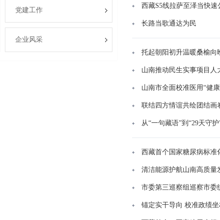
西藏S5线拉萨至泽当快
党建工作
长路当歌通达为民
企业风采
托起朝阳初升温暖桑榆向
山南推动民生实事项目人
山南市全面校准医用“健康
联结四方情谊共绘团结画
从“一句藏语”到“29天守护
西藏首个国家糖尿病标准
清洁能源护航山南高质量
市委第三巡察组巡察市委
锚定实干导向 校准政绩坐