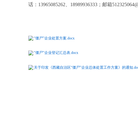
话：
13965085262
、
18989936333
；邮箱
512325064@
“僵尸”企业处置方案.docx
“僵尸”企业登记汇总表.docx
关于印发《西藏自治区“僵尸”企业总体处置工作方案》的通知.doc