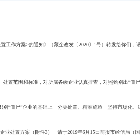
处置工作方案
>
的通知》（藏企改发
〔
2020
〕
1
号）转发给你们，
》处置范围和标准，对所属各级企业认真排查，对照甄别出“僵尸
准识别“僵尸”企业的基础上，分类处置、精准施策，坚持市场化
”企业处置方案（附件
3
），请于
2019
年
6
月
15
日前报市经信局（国