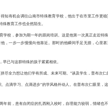
教。得知有机会调往山南市特殊教育学校，他出于在市里工作更
特殊教育工作也全然陌生。
殊教育学校，参加为期一年的跟岗培训。这是他第一次真正走近特
着他，一步一步慢慢向他靠近。那时的他瞬间手足无措，心里甚
，早已与这群特殊的孩子紧紧相依。
更拼尽全力想让他们学有所成、未来可期。”谈及学生，普布次仁
识、点滴学习、点滴进步”的学风格外动人。在普布次仁眼里，
两年前，患有自闭症的扎西刚入校时，自理能力较弱，情绪也