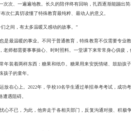
一次次、一遍遍地教。长久的陪伴终有回响，扎西逐渐能蹦出简
普布次仁真切读懂了特殊教育最纯粹、最动人的意义。
子们之间，有太多温暖又感动的故事。”
也是最温暖的事业。不同于普通教育，特殊教育不仅需要专业
，老师都需要事事操心、时时照料。一堂课下来常常身心俱疲，
常年装着两样东西：糖果和纸巾。糖果用来安抚情绪、鼓励孩
殊孩子的童年。
运放在心上。2022年，学校10名学生通过单招单考考试，成
路遭遇阻碍。
忧心不已，为此，他奔走于各相关部门，反复沟通对接、积极争