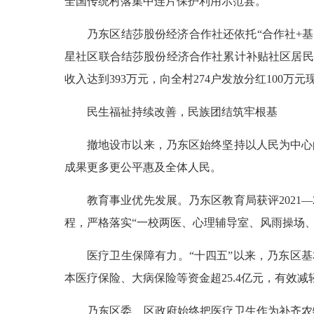
全国传统村落集中连片保护利用示范县。
乃东区结莎股份经济合作社还依托“合作社+基
星社区联合结莎股份经济合作社累计补贴社区居民医
收入达到393万元，向全村274户发放分红100万
民生福祉持续改善，民族团结筑牢根基
撤地设市以来，乃东区始终坚持以人民为中心
成果更多更公平惠及全体人民。
教育事业优先发展。乃东区教育局获评2021
程，严格落实“一校两医、心理辅导室、风雨操场
医疗卫生保障有力。“十四五”以来，乃东区
本医疗保险、大病保险等资金超25.4亿元，有效
乃东区委、区政府始终把医疗卫生作为补齐农