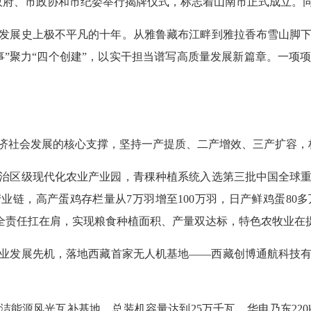
、市政府、市政协和市纪委举行揭牌仪式，标志着山南市正式成立。
区发展史上极不平凡的十年。从雅鲁藏布江畔到雅拉香布雪山脚
事”聚力“四个创建”，以实干担当谱写高质量发展新篇章。一项
济社会发展的核心支撑，坚持一产提质、二产增效、三产扩容，
治区级现代化农业产业园，青稞种植系统入选第三批中国全球
业链，高产蛋鸡存栏量从7万羽增至100万羽，日产鲜鸡蛋8
安全责任扛在肩，实现粮食种植面积、产量双达标，特色农牧业在
业发展先机，落地西藏首家无人机基地——西藏创博通航科技
洁能源风光互补基地，总装机容量达到25万千瓦。华电乃东22