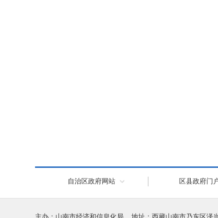
自治区政府网站
区县政府门
主办：山南市经济和信息化局 地址：西藏山南市乃东区泽当镇湖北