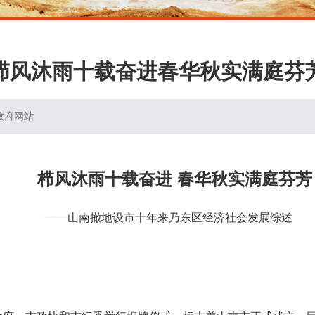
栉风沐雨十载奋进春华秋实满庭芬
政府网站
栉风沐雨十载奋进 春华秋实满庭芬芳
——山南撤地设市十年来乃东区经济社会发展综述