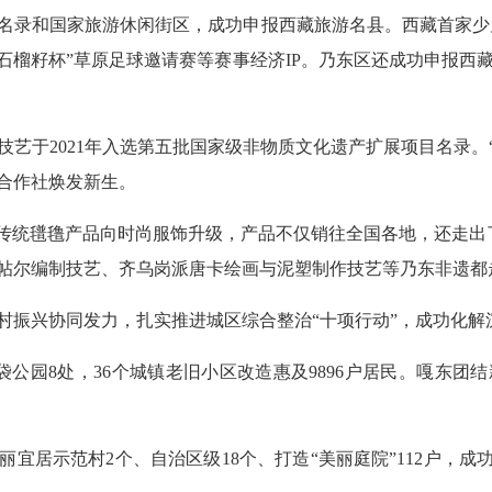
名录和国家旅游休闲街区，成功申报西藏旅游名县。西藏首家少儿
“石榴籽杯”草原足球邀请赛等赛事经济IP。乃东区还成功申报
于2021年入选第五批国家级非物质文化遗产扩展项目名录。“泽
合作社焕发新生。
从传统氆氇产品向时尚服饰升级，产品不仅销往全国各地，还走出
帖尔编制技艺、齐乌岗派唐卡绘画与泥塑制作技艺等乃东非遗都
村振兴协同发力，扎实推进城区综合整治“十项行动”，成功化解
袋公园8处，36个城镇老旧小区改造惠及9896户居民。嘎东
宜居示范村2个、自治区级18个、打造“美丽庭院”112户，成