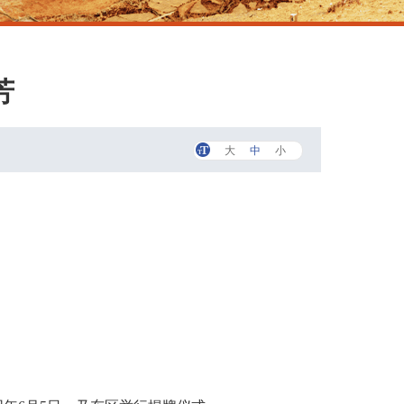
芳
大
中
小