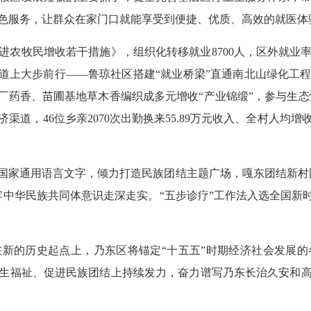
色服务，让群众在家门口就能享受到便捷、优质、高效的就医体
进农牧民增收若干措施》，组织化转移就业8700人，区外就业
道上大步前行——鲁琼社区搭建“就业桥梁”直通南北山绿化工
厂药香、苗圃基地草木香编织成多元增收“产业锦缎”，参与生态
道，46位乡亲2070次出勤换来55.89万元收入、全村人均增
国家通用语言文字，倾力打造民族团结主题广场，嘎东团结新村
中华民族共同体意识走深走实。“五步诊疗”工作法入选全国新
新的历史起点上，乃东区将锚定“十五五”时期经济社会发展
生福祉、促进民族团结上持续发力，奋力谱写乃东长治久安和