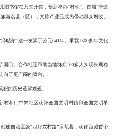
图书馆在乃东开馆，创新举办“村晚”、首届“非遗
西藏旅游名县（区），文旅产业已成为带动群众增收、
帖尔”这一发源于公元641年、承载1300多年文化
了国门。合作社还帮助当地群众100多人实现长期稳
走向了更广阔的舞台。
沉积的历史遗留难题。
团结新村和门中岗社区获评全国文明村镇和全国文明单
功创建自治区级“四好农村路”示范县，获评西藏首个