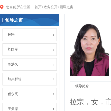
您当前所在位置：
首页
>
政务公开
>
领导之窗
领导之窗
拉宗
刘国军
陈洪久
加央群培
领导简介
程永亮
拉宗，女，
王天振