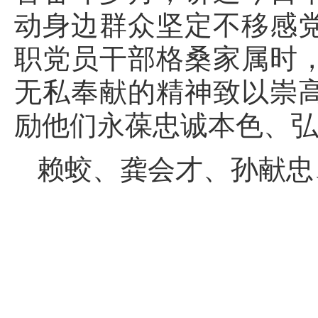
动身边群众坚定不移感
职党员干部格桑家属时
无私奉献的精神致以崇
励他们永葆忠诚本色、
赖蛟、龚会才、孙献忠